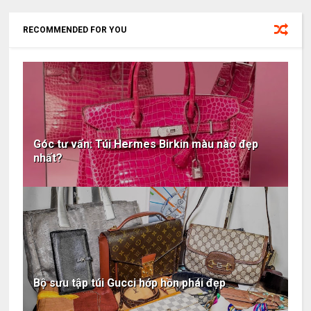
RECOMMENDED FOR YOU
Góc tư vấn: Túi Hermes Birkin màu nào đẹp
nhất?
Bộ sưu tập túi Gucci hớp hồn phái đẹp