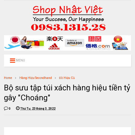
MENU
Home
Hàng Hiệu Secondhand
Đồ Hiệu Cũ
Bộ sưu tập túi xách hàng hiệu tiền tỷ
gây "Choáng"
0
Thứ Tư, 23 tháng 3, 2022