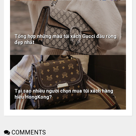
Tổng hợp những màu túi xách Gucci đầu rồng
đẹp nhất
Tại sao nhiều người chọn mua túi xách hàng
hiệu HongKong?
COMMENTS