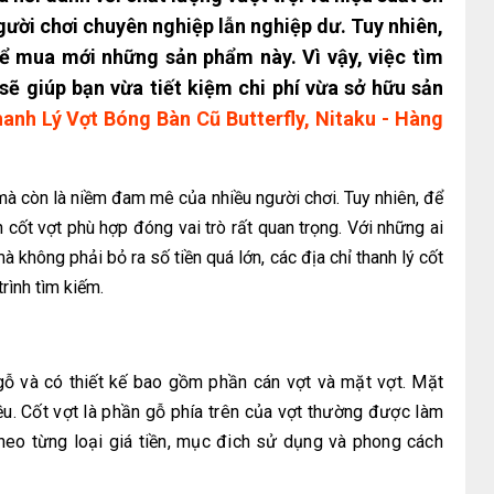
gười chơi chuyên nghiệp lẫn nghiệp dư. Tuy nhiên,
ể mua mới những sản phẩm này. Vì vậy, việc tìm
n sẽ giúp bạn vừa tiết kiệm chi phí vừa sở hữu sản
anh Lý Vợt Bóng Bàn Cũ Butterfly, Nitaku - Hàng
mà còn là niềm đam mê của nhiều người chơi. Tuy nhiên, để
n cốt vợt phù hợp đóng vai trò rất quan trọng. Với những ai
 không phải bỏ ra số tiền quá lớn, các địa chỉ thanh lý cốt
trình tìm kiếm.
gỗ và có thiết kế bao gồm phần cán vợt và mặt vợt. Mặt
u. Cốt vợt là phần gỗ phía trên của vợt thường được làm
theo từng loại giá tiền, mục đich sử dụng và phong cách