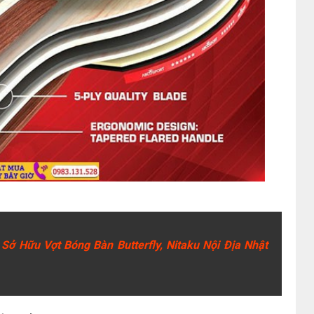
 Sở Hữu Vợt Bóng Bàn Butterfly, Nitaku Nội Địa Nhật