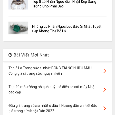
Top 8 Lô Nhẫn Ngọc Bích Nhật Đẹp Sang
Trọng Cho Phái Đẹp
Những Lô Nhẫn Ngọc Lục Bảo Si Nhật Tuyệt
Đẹp Không Thể Bỏ Lỡ
Bài Viết Mới Nhất
Top 5 Lô Trang sức si nhật BÔNG TAI NỮ NHIỀU MẪU
đồng giá sỉ trang sức nguyên kiện
Top 20 mẫu Đồng hồ quả quýt cổ điển cơ cót máy Nhật
cao cấp
Đấu giá trang sức si nhật ở đâu ? Hướng dẫn chi tiết đấu
giá trang sức Nhật Bản 2022