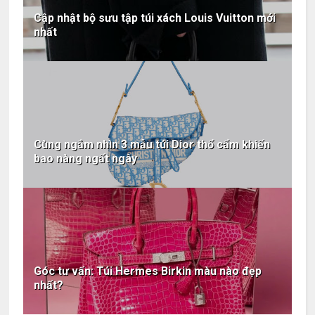
Cập nhật bộ sưu tập túi xách Louis Vuitton mới
nhất
Cùng ngắm nhìn 3 mẫu túi Dior thổ cẩm khiến
bao nàng ngất ngây
Góc tư vấn: Túi Hermes Birkin màu nào đẹp
nhất?