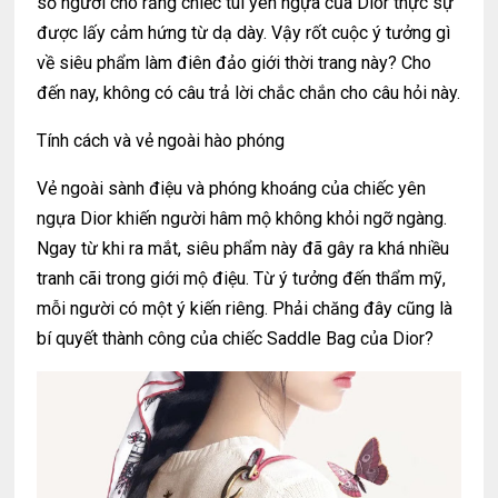
số người cho rằng chiếc túi yên ngựa của Dior thực sự
được lấy cảm hứng từ dạ dày. Vậy rốt cuộc ý tưởng gì
về siêu phẩm làm điên đảo giới thời trang này? Cho
đến nay, không có câu trả lời chắc chắn cho câu hỏi này.
Tính cách và vẻ ngoài hào phóng
Vẻ ngoài sành điệu và phóng khoáng của chiếc yên
ngựa Dior khiến người hâm mộ không khỏi ngỡ ngàng.
Ngay từ khi ra mắt, siêu phẩm này đã gây ra khá nhiều
tranh cãi trong giới mộ điệu. Từ ý tưởng đến thẩm mỹ,
mỗi người có một ý kiến ​​riêng. Phải chăng đây cũng là
bí quyết thành công của chiếc Saddle Bag của Dior?