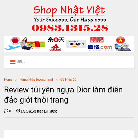
MENU
Home
Hàng Hiệu Secondhand
Đồ Hiệu Cũ
Review túi yên ngựa Dior làm điên
đảo giới thời trang
0
Thứ Tư, 23 tháng 3, 2022