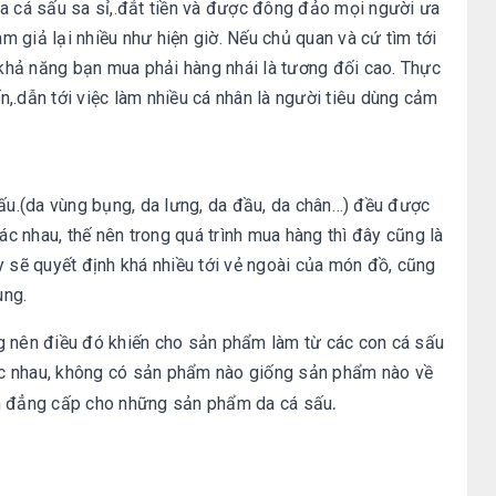
a cá sấu sa sỉ,.đắt tiền và được đông đảo mọi người ưa
àm giả lại nhiều như hiện giờ. Nếu chủ quan và cứ tìm tới
hả năng bạn mua phải hàng nhái là tương đối cao. Thực
ến,.dẫn tới việc làm nhiều cá nhân là người tiêu dùng cảm
sấu.(da vùng bụng, da lưng, da đầu, da chân…) đều được
 nhau, thế nên trong quá trình mua hàng thì đây cũng là
y sẽ quyết định khá nhiều tới vẻ ngoài của món đồ, cũng
ùng.
g nên điều đó khiến cho sản phẩm làm từ các con cá sấu
c nhau, không có sản phẩm nào giống sản phẩm nào về
.
ên đẳng cấp cho những sản phẩm da cá sấu