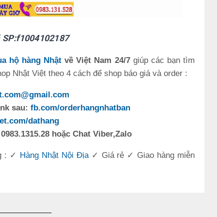
 SP:f1004102187
a hộ hàng Nhật
về Việt Nam 24/7
giúp các bạn tìm
p Nhật Việt theo 4 cách để shop báo giá và order :
et.com@gmail.com
ink sau:
fb.com/orderhangnhatban
et.com/dathang
 0983.1315.28 hoặc Chat Viber,Zalo
g : ✓
Hàng Nhật Nội Địa
✓ Giá rẻ ✓ Giao hàng miễn
_____________________