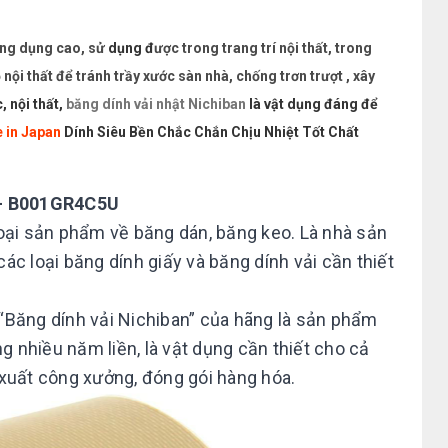
ứng dụng cao, sử
dụng đ
ược trong trang trí nội thất, trong
nội thất để tránh trầy xước sàn nhà, chống trơn trượt , xây
 nội thất,
băng dính vải nhật Nichiban
là vật dụng đáng để
 in Japan
Dính Siêu Bền Chắc Chắn Chịu Nhiệt Tốt Chất
 – B001GR4C5U
loại sản phẩm về băng dán, băng keo. Là nhà sản
ác loại băng dính giấy và băng dính vải cần thiết
“Băng dính vải Nichiban” của hãng là sản phẩm
ng nhiều năm liền, là vật dụng cần thiết cho cả
 xuất công xưởng, đóng gói hàng hóa.