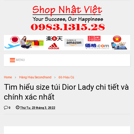
MENU
Home
Hàng Hiệu Secondhand
Đồ Hiệu Cũ
Tìm hiểu size túi Dior Lady chi tiết và
chính xác nhất
0
Thứ Tư, 23 tháng 3, 2022