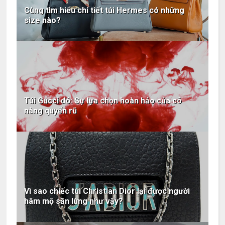
Cùng tìm hiểu chi tiết túi Hermes có những
size nào?
Túi Gucci đỏ: Sự lựa chọn hoàn hảo của cô
nàng quyến rũ
Vì sao chiếc túi Christian Dior lại được người
hâm mộ săn lùng như vậy?