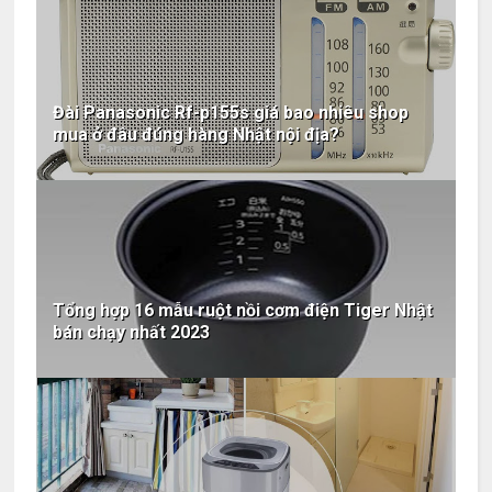
Đài Panasonic Rf-p155s giá bao nhiêu shop
mua ở đâu đúng hàng Nhật nội địa?
Tổng hợp 16 mẫu ruột nồi cơm điện Tiger Nhật
bán chạy nhất 2023