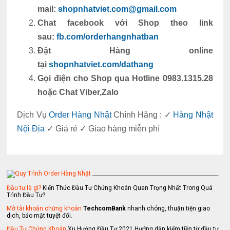
mail:
shopnhatviet.com@gmail.com
Chat facebook với Shop theo link
sau:
fb.com/orderhangnhatban
Đặt Hàng online
tại
shopnhatviet.com/dathang
Gọi điện cho Shop qua Hotline 0983.1315.28
hoặc Chat Viber,Zalo
Dịch Vụ
Order Hàng Nhật
Chính Hãng : ✓
Hàng Nhật
Nội Địa
✓ Giá rẻ ✓ Giao hàng miễn phí
_________________________________________________
Đầu tư là gì?
Kiến Thức Đầu Tư Chứng Khoán Quan Trọng Nhất Trong Quá
Trình Đầu Tư?
Mở tài khoản chứng khoán
TechcomBank
nhanh chóng, thuận tiện giao
dịch, bảo mật tuyệt đối.
Đầu Tư Chứng Khoán
Xu Hướng Đầu Tư 2021 Hướng dẫn kiếm tiền từ đầu tư