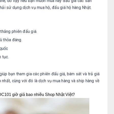
thể, do vậy nếu bạn muốn mua hay đấu giá các sản
ải sử dụng dịch vụ mua hộ, đấu giá hộ hàng Nhật.
 thắng phiên đấu giá.
ù thỏa đáng.
 quốc
 tục.
iúp bạn tham gia các phiên đấu giá, bám sát và trả giá
 nhất, cùng với đó là dịch vụ mua hàng và ship hàng về
101 giờ giá bao nhiêu Shop Nhật Việt?