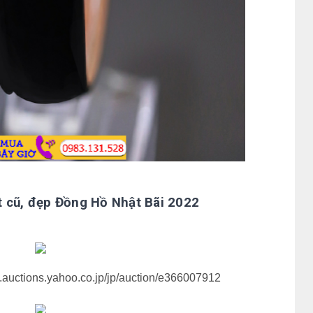
 cũ, đẹp Đồng Hồ Nhật Bãi 2022
e.auctions.yahoo.co.jp/jp/auction/e366007912