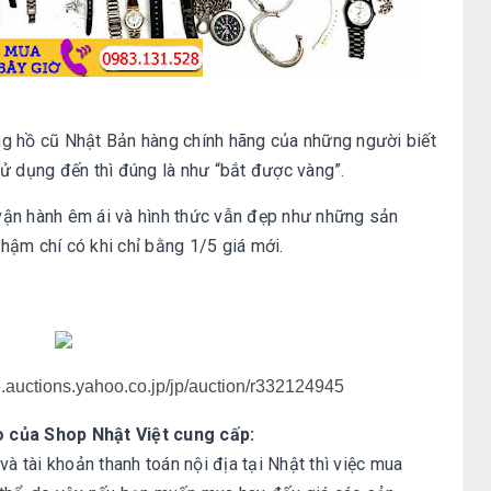
g hồ cũ Nhật Bản hàng chính hãng của những người biết
ử dụng đến thì đúng là như “bắt được vàng”.
vận hành êm ái và hình thức vẫn đẹp như những sản
hậm chí có khi chỉ bằng 1/5 giá mới.
e.auctions.yahoo.co.jp/jp/auction/r332124945
o của Shop Nhật Việt cung cấp:
và tài khoản thanh toán nội địa tại Nhật thì việc mua