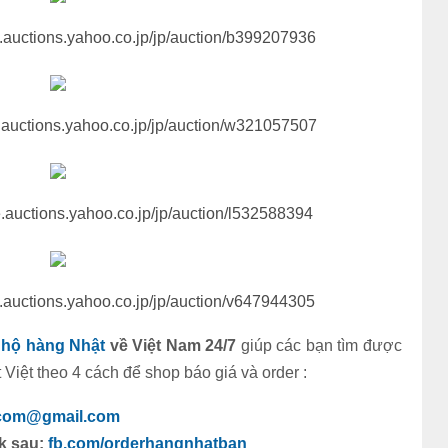
e.auctions.yahoo.co.jp/jp/auction/b399207936
e.auctions.yahoo.co.jp/jp/auction/w321057507
e.auctions.yahoo.co.jp/jp/auction/l532588394
e.auctions.yahoo.co.jp/jp/auction/v647944305
hộ hàng Nhật
về Việt Nam 24/7
giúp các bạn tìm được
iệt theo 4 cách để shop báo giá và order :
.com@gmail.com
nk sau:
fb.com/orderhangnhatban