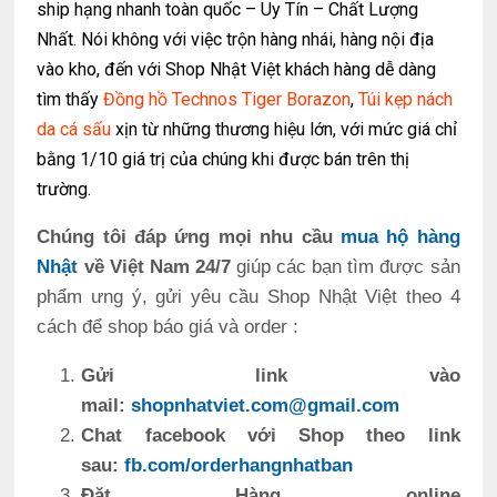
ship hạng nhanh toàn quốc – Uy Tín – Chất Lượng
Nhất. Nói không với việc trộn hàng nhái, hàng nội địa
vào kho, đến với Shop Nhật Việt khách hàng dễ dàng
tìm thấy
Đồng hồ Technos Tiger Borazon
,
Túi kẹp nách
da cá sấu
xịn từ những thương hiệu lớn, với mức giá chỉ
bằng 1/10 giá trị của chúng khi được bán trên thị
trường.
Chúng tôi đáp ứng mọi nhu cầu
mua hộ hàng
Nhật
về Việt Nam 24/7
giúp các bạn tìm được sản
phẩm ưng ý, gửi yêu cầu Shop Nhật Việt theo 4
cách để shop báo giá và order :
Gửi link vào
mail:
shopnhatviet.com@gmail.com
Chat facebook với Shop theo link
sau:
fb.com/orderhangnhatban
Đặt Hàng online