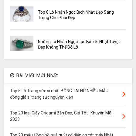
Top 8 Lô Nhẫn Ngọc Bích Nhật Đẹp Sang
Trọng Cho Phái Đẹp
Những Lô Nhẫn Ngọc Lục Bảo Si Nhật Tuyệt
Đẹp Không Thể Bỏ Lỡ
Bài Viết Mới Nhất
Top 5 Lô Trang sức si nhật BÔNG TAI NỮ NHIỀU MẪU
đồng giá sỉ trang sức nguyên kiện
Top 20 loại Giấy Origami Bền Đẹp, Giá Tốt | Khuyến Mãi
2023
Top 20 mẫu Đồng hồ quả quýt cổ điển cơ cót máy Nhật