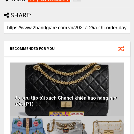
SHARE:
RECOMMENDED FOR YOU
Bộ sưu tập túi xách Chanel khiến bao nàng mơ
ước (P1)