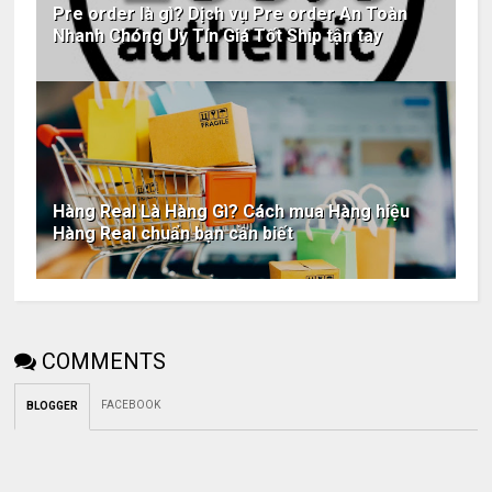
Pre order là gì? Dịch vụ Pre order An Toàn
Nhanh Chóng Uy Tín Giá Tốt Ship tận tay
Hàng Real Là Hàng Gì? Cách mua Hàng hiệu
Hàng Real chuẩn bạn cần biết
COMMENTS
FACEBOOK
BLOGGER