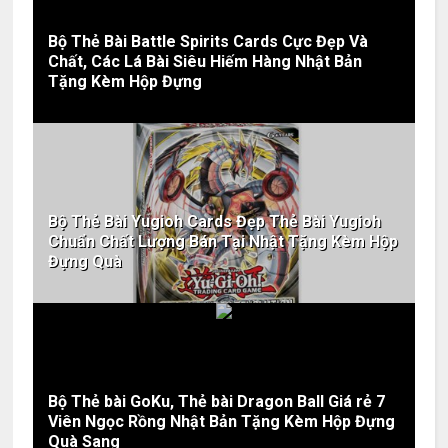
Bộ Thẻ Bài Battle Spirits Cards Cực Đẹp Và
Chất, Các Lá Bài Siêu Hiếm Hàng Nhật Bản
Tặng Kèm Hộp Đựng
Bộ Thẻ Bài Yugioh Cards Đẹp Thẻ Bài Yugioh
Chuẩn Chất Lượng Bán Tại Nhật Tặng Kèm Hộp
Đựng Quà
Bộ Thẻ bài GoKu, Thẻ bài Dragon Ball Giá rẻ 7
Viên Ngọc Rồng Nhật Bản Tặng Kèm Hộp Đựng
Quà Sang