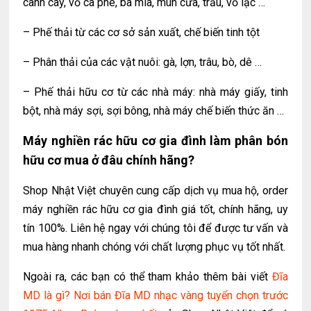
cành cây, vỏ cà phê, bã mía, mùn cưa, trấu, vỏ lạc …
– Phế thải từ các cơ sở sản xuất, chế biến tinh tột
– Phân thải của các vật nuôi: gà, lợn, trâu, bò, dê …
– Phế thải hữu cơ từ các nhà máy: nhà máy giấy, tinh
bột, nhà máy sợi, sợi bông, nhà máy chế biến thức ăn …
Máy nghiền rác hữu cơ gia đình làm phân bón
hữu cơ mua ở đâu chính hãng?
Shop Nhật Việt chuyên cung cấp dịch vụ mua hộ, order
máy nghiền rác hữu cơ gia đình giá tốt, chính hãng, uy
tín 100%. Liên hệ ngay với chúng tôi để được tư vấn và
mua hàng nhanh chóng với chất lượng phục vụ tốt nhất.
Ngoài ra, các bạn có thể tham khảo thêm bài viết
Đĩa
MD là gì? Nơi bán Đĩa MD nhạc vàng tuyển chọn trước