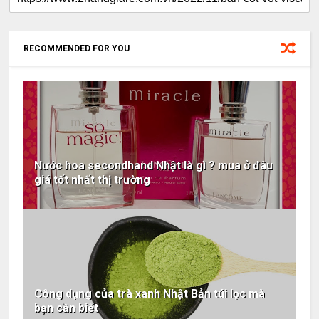
RECOMMENDED FOR YOU
Nước hoa secondhand Nhật là gì ? mua ở đâu
giá tốt nhất thị trường
Công dụng của trà xanh Nhật Bản túi lọc mà
bạn cần biết