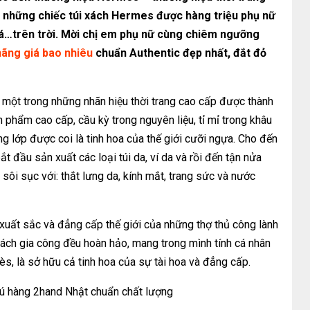
là những chiếc túi xách Hermes được hàng triệu phụ nữ
á…trên trời. Mời chị em phụ nữ cùng chiêm ngưỡng
hãng giá bao nhiêu
chuẩn Authentic đẹp nhất, đắt đỏ
 một trong những nhãn hiệu thời trang cao cấp được thành
phẩm cao cấp, cầu kỳ trong nguyên liệu, tỉ mỉ trong khâu
 lớp được coi là tinh hoa của thế giới cưỡi ngựa. Cho đến
t đầu sản xuất các loại túi da, ví da và rồi đến tận nửa
g sôi sục với: thắt lưng da, kính mắt, trang sức và nước
 xuất sắc và đẳng cấp thế giới của những thợ thủ công lành
cách gia công đều hoàn hảo, mang trong mình tính cá nhân
, là sở hữu cả tinh hoa của sự tài hoa và đẳng cấp.
ú hàng 2hand Nhật chuẩn chất lượng